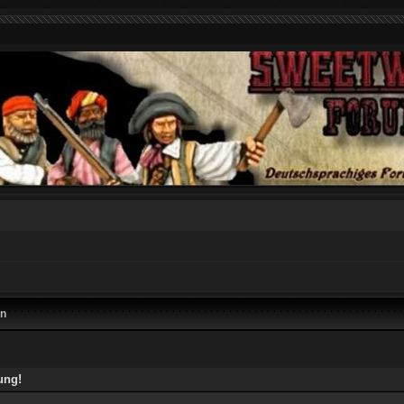
en
ung!