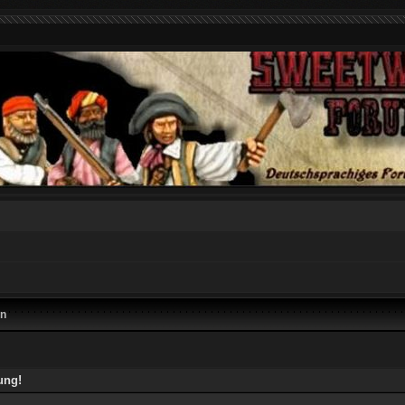
en
ung!