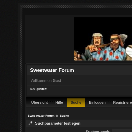
Sweetwater Forum
Willkommen
Gast
Neuigkeiten:
Übersicht
Hilfe
Suche
Einloggen
Registrier
Sweetwater Forum
�
Suche
Suchparameter festlegen
Suchen nach: