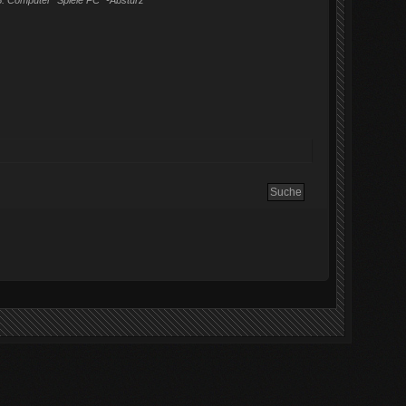
.
Computer "Spiele PC" -Absturz