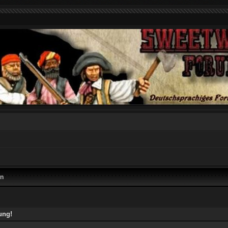
en
ung!