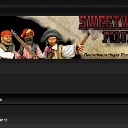
en
ung!