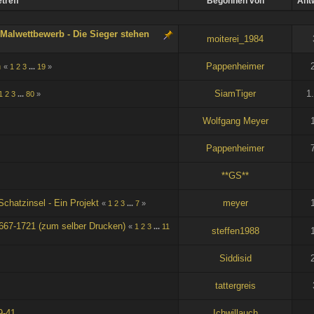
treff
Begonnen von
Ant
n Malwettbewerb - Die Sieger stehen
moiterei_1984
n
Pappenheimer
«
1
2
3
...
19
»
SiamTiger
1
1
2
3
...
80
»
Wolfgang Meyer
Pappenheimer
**GS**
Schatzinsel - Ein Projekt
meyer
«
1
2
3
...
7
»
667-1721 (zum selber Drucken)
«
1
2
3
...
11
steffen1988
Siddisid
tattergreis
9-41
Ichwillauch