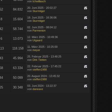
von
Ichwillauch
20. Juni 2025 - 20:02:27
52
84.832
von
Sturmtiger
19. Juni 2025 - 16:36:06
8
15.604
von
Sturmtiger
02. Juni 2025 - 08:04:12
42
58.744
von
Parmenion
12. März 2025 - 10:49:36
6
13.073
von
Utgaard
11. März 2025 - 10:25:00
113
118.158
von
meyer
25. Februar 2025 - 13:48:25
43
45.994
von
Dirk Tietten
22. Februar 2025 - 17:45:22
68
63.334
von
steffen1988
20. August 2024 - 13:45:32
44
50.099
von
steffen1988
03. Juni 2024 - 13:22:37
25
30.348
von
daneaxe