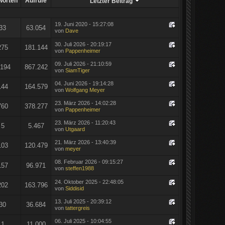
worten
Aufrufe
Letzter Beitrag
19. Juni 2020 - 15:27:08
33
63.054
von
Dave
30. Juli 2026 - 20:19:17
275
181.144
von
Pappenheimer
09. Juli 2026 - 21:10:59
.194
867.242
von
SiamTiger
04. Juni 2026 - 19:14:28
144
164.579
von
Wolfgang Meyer
23. März 2026 - 14:02:28
760
378.277
von
Pappenheimer
23. März 2026 - 11:20:43
5
5.467
von
Utgaard
21. März 2026 - 13:40:39
103
120.479
von
meyer
08. Februar 2026 - 09:15:27
157
96.971
von
steffen1988
24. Oktober 2025 - 22:48:05
202
163.796
von
Siddisid
13. Juli 2025 - 20:39:12
30
36.684
von
tattergreis
06. Juli 2025 - 10:04:55
1
11.000