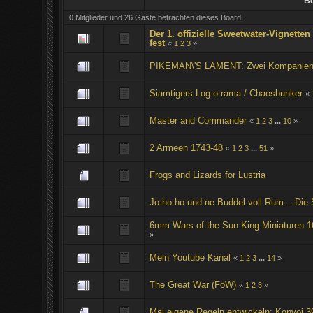
Be
0 Mitglieder und 26 Gäste betrachten dieses Board.
Der 1. offizielle Sweetwater-Vignette
fest
«
1
2
3
»
PIKEMAN\'S LAMENT: Zwei Kompanie
Siamtigers Log-o-rama / Chaosbunker
«
Master and Commander
«
1
2
3
...
10
»
2 Armeen 1743-48
«
1
2
3
...
51
»
Frogs and Lizards for Lustria
Jo-ho-ho und ne Buddel voll Rum... Die 
6mm Wars of the Sun King Miniaturen 1
»
Mein Youtube Kanal
«
1
2
3
...
14
»
The Great War (FoW)
«
1
2
3
»
Mal eigene Regeln entwickeln: Konvoi 3