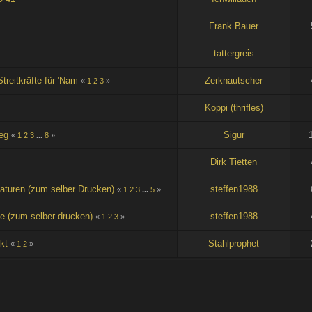
Frank Bauer
tattergreis
reitkräfte für 'Nam
Zerknautscher
«
1
2
3
»
Koppi (thrifles)
ieg
Sigur
«
1
2
3
...
8
»
Dirk Tietten
aturen (zum selber Drucken)
steffen1988
«
1
2
3
...
5
»
e (zum selber drucken)
steffen1988
«
1
2
3
»
kt
Stahlprophet
«
1
2
»