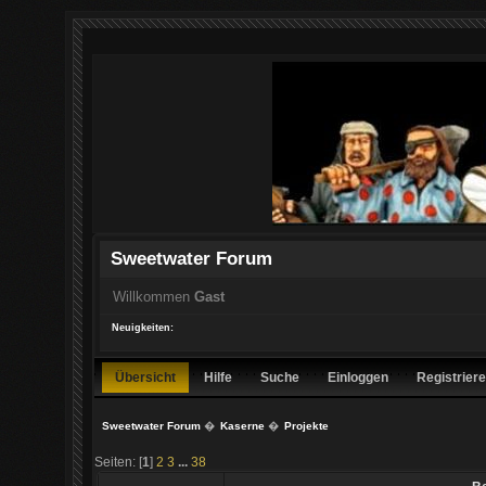
Sweetwater Forum
Willkommen
Gast
Neuigkeiten:
Übersicht
Hilfe
Suche
Einloggen
Registrier
Sweetwater Forum
�
Kaserne
�
Projekte
Seiten: [
1
]
2
3
...
38