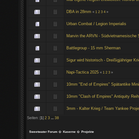
DBA in 28mm
«
1
2
3
4
»
Urban Combat / Legion Imperialis
Marvin the ARVN - Südvietnamesische St
Battlegroup - 15 mm Sherman
Sigur wird historisch - Dreißigjähriger Kr
Napi-Tactica 2025
«
1
2
3
»
10mm "End of Empires" Spätantike Mini
10mm "Clash of Empires" Antiquity Reih
3mm - Kalter Krieg / Team Yankee Proje
Seiten: [
1
]
2
3
...
38
Sweetwater Forum
�
Kaserne
�
Projekte