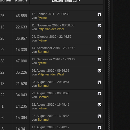
worten
Aufrufe
Letzter Beitrag
12. Januar 2011 - 21:00:36
25
46.559
von
flytime
11. November 2010 - 08:38:53
13
22.633
von
Pittje van der Waal
04. Oktober 2010 - 22:46:52
25
36.957
von
flytime
14. September 2010 - 23:17:42
0
14.339
von
Bommel
12. September 2010 - 17:33:19
38
47.090
von
flytime
26. August 2010 - 09:56:38
22
35.226
von
Pittje van der Waal
23. August 2010 - 20:08:51
13
21.526
von
Bommel
23. August 2010 - 09:50:48
22
34.043
von
Bommel
22. August 2010 - 16:49:48
1
14.235
von
flytime
22. August 2010 - 13:29:33
6
15.394
von
Bommel
17. August 2010 - 17:40:17
3
14.341