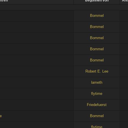
treff
Begonnen von
Ant
Bommel
Bommel
Bommel
Bommel
Bommel
Robert E. Lee
lameth
flytime
Friedefuerst
e
Bommel
flytime