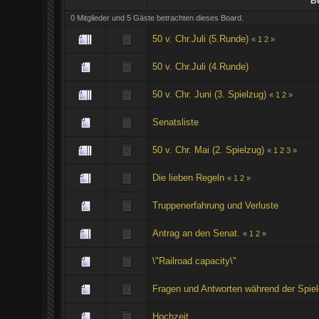
Be
0 Mitglieder und 5 Gäste betrachten dieses Board.
50 v. Chr.Juli (5.Runde)
«
1
2
»
50 v. Chr.Juli (4.Runde)
50 v. Chr. Juni (3. Spielzug)
«
1
2
»
Senatsliste
50 v. Chr. Mai (2. Spielzug)
«
1
2
3
»
Die lieben Regeln
«
1
2
»
Truppenerfahrung und Verluste
Antrag an den Senat.
«
1
2
»
\"Railroad capacity\"
Fragen und Antworten während der Spiel
Hochzeit