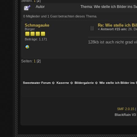
Seiten:
1
[
2
]
Autor
Thema: Wie stelle ich Bilder ins
0 Mitglieder und 1 Gast betrachten dieses Thema.
Schmagauke
Re: Wie stelle ich B
Bürger
«
Antwort #15 am:
26. D
Beiträge: 1.171
128kb ist auch nicht grad v
Seiten:
1
[
2
]
Sweetwater Forum
�
Kaserne
�
Bildergalerie
�
Wie stelle ich Bilder ins
SMF 2.0.15
|
BlackRain V3