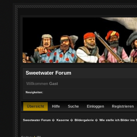
Sweetwater Forum
Willkommen
Gast
Neuigkeiten:
Übersicht
Hilfe
Suche
Einloggen
Registrieren
Sweetwater Forum
�
Kaserne
�
Bildergalerie
�
Wie stelle ich Bilder ins