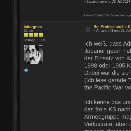
«
Letzte Änderung: 29. Juli 2024
Besser "fertig" als "irgendwann pe
tattergreis
Re: Professionelle K
Bürger
«
Antwort #1 am:
29. Jul
Beiträge: 1.929
Ich weiß, dass Ad
Japaner getan hab
der Einsatz von K
1898 oder 1905 Kr
Dabei war die sich
(Ich lese gerade 
the Pacific War v
Ich kenne das urs
das freie KS nach 
Armeegruppe mag f
Verlustrate, aber 