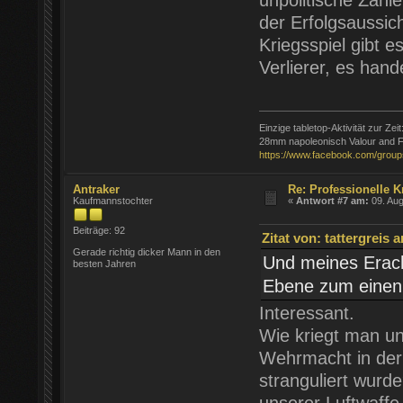
unpolitische Zah
der Erfolgsaussic
Kriegsspiel gibt e
Verlierer, es hand
Einzige tabletop-Aktivität zur Zeit
28mm napoleonisch Valour and F
https://www.facebook.com/group
Antraker
Re: Professionelle K
Kaufmannstochter
«
Antwort #7 am:
09. Aug
Beiträge: 92
Zitat von: tattergreis 
Gerade richtig dicker Mann in den
Und meines Eracht
besten Jahren
Ebene zum einen u
Interessant.
Wie kriegt man unp
Wehrmacht in der 
stranguliert wurd