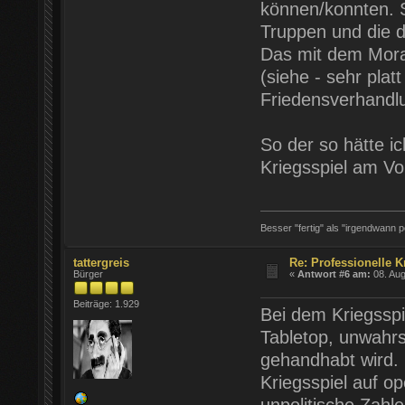
können/konnten. S
Truppen und die d
Das mit dem Moral
(siehe - sehr pla
Friedensverhandl
So der so hätte i
Kriegsspiel am V
Besser "fertig" als "irgendwann pe
tattergreis
Re: Professionelle K
Bürger
«
Antwort #6 am:
08. Aug
Beiträge: 1.929
Bei dem Kriegsspi
Tabletop, unwahrs
gehandhabt wird.
Kriegsspiel auf o