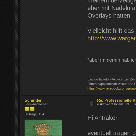
meinem derzeitige
eher mit Nadeln au
Overlays hatten
Vielleicht hilft das
http://www.warga
*aber immerhin hab ic
Einzige tabletop-Aktivität zur Zeit
28mm napoleonisch Valour and F
https://www.facebook.com/group
Schinder
Re: Professionelle K
Leinwandweber
«
Antwort #2 am:
29. Jul
Beiträge: 154
Hi Antraker,
eventuell tragen d