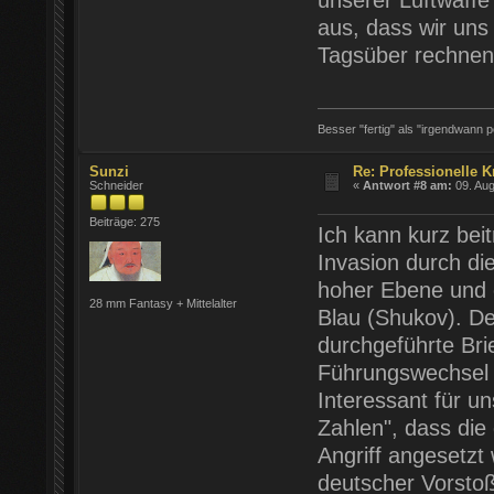
unserer Luftwaffe
aus, dass wir uns
Tagsüber rechnen 
Besser "fertig" als "irgendwann pe
Sunzi
Re: Professionelle K
Schneider
«
Antwort #8 am:
09. Aug
Beiträge: 275
Ich kann kurz bei
Invasion durch di
hoher Ebene und 
28 mm Fantasy + Mittelalter
Blau (Shukov). De
durchgeführte Bri
Führungswechsel 
Interessant für un
Zahlen", dass die
Angriff angesetzt
deutscher Vorstoß