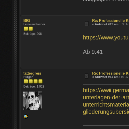
BIG
Re: Professionelle K
Leinwandweber
«
Antwort #13 am:
09. Au
Beiträge: 208
https://www.yo
Ab 9.41
tattergreis
Re: Professionelle K
Bürger
«
Antwort #14 am:
10. Au
Beiträge: 1.929
https://wwii.germ
unterlagen-der-arti
unterrichtsmateria
gliederungsubers