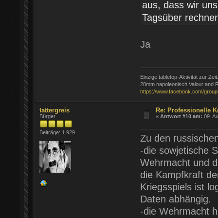
aus, dass wir un
Tagsüber rechnen 
Ja
Einzige tabletop-Aktivität zur Zeit
28mm napoleonisch Valour and F
https://www.facebook.com/group
tattergreis
Re: Professionelle K
Bürger
«
Antwort #10 am:
09. Au
Beiträge: 1.929
Zu den russische
-die sowjetische 
Wehrmacht und de
die Kampfkraft de
Kriegsspiels ist l
Daten abhängig.
-die Wehrmacht h