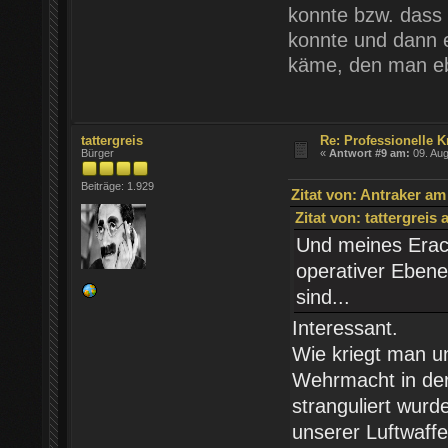
konnte bzw. dass d
konnte und dann 
käme, den man eb
tattergreis
Re: Professionelle K
Bürger
«
Antwort #9 am:
09. Aug
Beiträge: 1.929
Zitat von: Antraker am
Zitat von: tattergreis
Und meines Erach
operativer Ebene
sind...
Interessant.
Wie kriegt man unp
Wehrmacht in der 
stranguliert wurd
unserer Luftwaffe