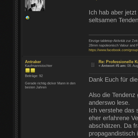
Ich hab aber jetzt
seltsamen Tenden
Einzige tabletop-Aktivität zur Zeit
28mm napoleonisch Valour and F
https://www.facebook.com/group
Antraker
Re: Professionelle K
Kaufmannstochter
«
Antwort #5 am:
08. Aug
Beiträge: 92
Dank Euch für die
Gerade richtig dicker Mann in den
besten Jahren
Also die Tendenz g
anderswo lese.
Ich verstehe das 
eher erfahrene Ve
abschätzen. Da fra
propagandistisch i