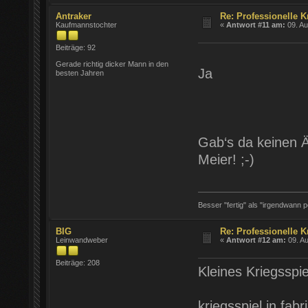
Antraker
Re: Professionelle K
Kaufmannstochter
«
Antwort #11 am:
09. Au
Beiträge: 92
Gerade richtig dicker Mann in den
Ja
besten Jahren
Gab‘s da keinen Ä
Meier! ;-)
Besser "fertig" als "irgendwann pe
BIG
Re: Professionelle K
Leinwandweber
«
Antwort #12 am:
09. Au
Beiträge: 208
Kleines Kriegsspie
kriegsspiel in fabr