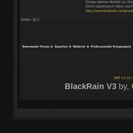
Einzige tabletop-Aktivität zur Zeit
28mm napoleonisch Valour and F
https://www.facebook.com/group
Seiten: [
1
]
2
Sweetwater Forum
�
Epochen
�
Moderne
�
Professionelle Kriegsspiele
SMF 2.0.15
|
BlackRain V3
by,