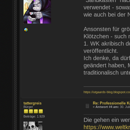
"Sandkästen" nach
verwendet - sowas
wie auch bei der 
Ansonsten für gr
Klötzchen - such 
1. WK akribisch d
veröffentlicht.
Ich denke, da dürf
geändert haben, M
traditionalisch un
https://utgaards-blog.blogspot.c
tattergreis
Re: Professionelle K
Bürger
«
Antwort #4 am:
30. Jul
Beiträge: 1.929
Die gehen ein wen
https://www.weltk