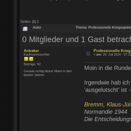
Seiten: [
1
]
2
Autor
Thema: Professionelle Kriegsspie
0 Mitglieder und 1 Gast betra
Antraker
Professionelle Krieg
Kaufmannstochter
«
am:
29. Juli 2024 - 07:1
Beiträge: 92
Moin in die Runde
Gerade richtig dicker Mann in den
besten Jahren
Irgendwie hab ic
'ausgelutscht' ist
Bremm, Klaus-Jü
Normandie 1944
Die Entscheidung