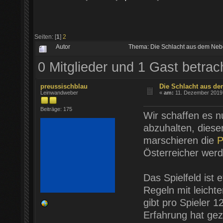
Seiten: [
1
]
2
Autor
Thema: Die Schlacht aus dem Neb
0 Mitglieder und 1 Gast betra
preussischblau
Die Schlacht aus de
Leinwandweber
«
am:
11. Dezember 2019 
Beiträge: 175
Wir schaffen es nu
abzuhalten, diese
marschieren die
P
Österreicher wer
Das Spielfeld ist
Regeln mit leichte
gibt pro Spieler 1
Erfahrung hat gez