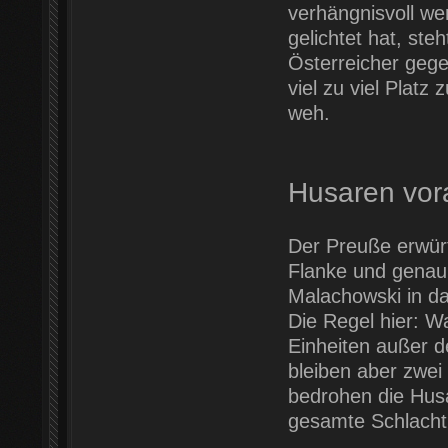
verhängnisvoll we
gelichtet hat, ste
Österreicher gege
viel zu viel Plat
weh.
Husaren vor
Der Preuße erwürfe
Flanke und genau
Malachowski in d
Die Regel hier: Wa
Einheiten außer d
bleiben aber zwe
bedrohen die Husa
gesamte Schlacht